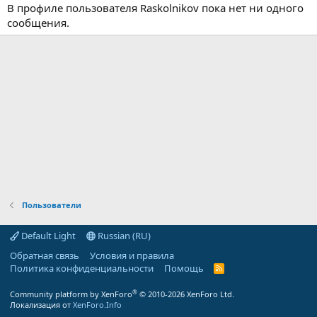
В профиле пользователя Raskolnikov пока нет ни одного
сообщения.
Пользователи
Default Light
Russian (RU)
Обратная связь
Условия и правила
Политика конфиденциальности
Помощь
R
S
S
®
Community platform by XenForo
© 2010-2026 XenForo Ltd.
Локализация от
XenForo.Info