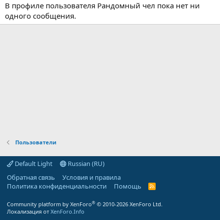
В профиле пользователя Рандомный чел пока нет ни
одного сообщения.
Пользователи
Default Light
Russian (RU)
Обратная связь
Условия и правила
Политика конфиденциальности
Помощь
R
S
S
®
Community platform by XenForo
© 2010-2026 XenForo Ltd.
Локализация от
XenForo.Info