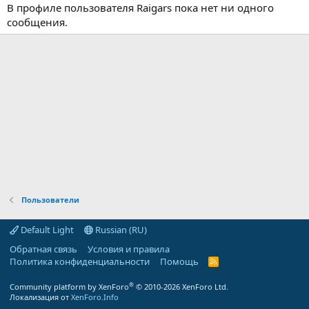
В профиле пользователя Raigars пока нет ни одного
сообщения.
Пользователи
Default Light
Russian (RU)
Обратная связь
Условия и правила
Политика конфиденциальности
Помощь
R
S
S
®
Community platform by XenForo
© 2010-2026 XenForo Ltd.
Локализация от
XenForo.Info