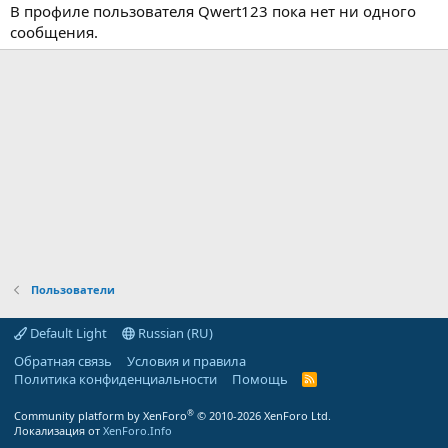
В профиле пользователя Qwert123 пока нет ни одного
сообщения.
Пользователи
Default Light
Russian (RU)
Обратная связь
Условия и правила
Политика конфиденциальности
Помощь
R
S
S
®
Community platform by XenForo
© 2010-2026 XenForo Ltd.
Локализация от
XenForo.Info