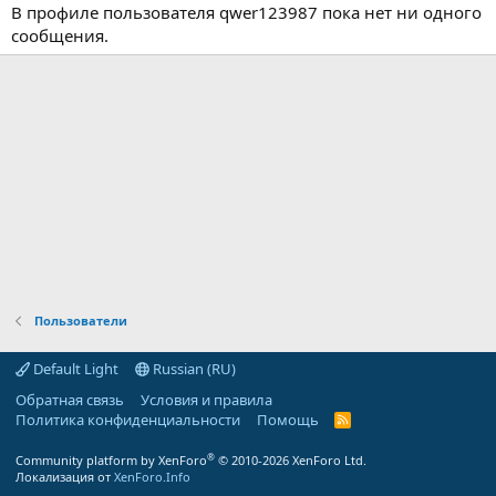
В профиле пользователя qwer123987 пока нет ни одного
сообщения.
Пользователи
Default Light
Russian (RU)
Обратная связь
Условия и правила
Политика конфиденциальности
Помощь
R
S
S
®
Community platform by XenForo
© 2010-2026 XenForo Ltd.
Локализация от
XenForo.Info