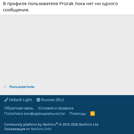
В профиле пользователя Prizrak пока нет ни одного
сообщения.
Пользователи
Default Light
Russian (RU)
Обратная связь
Условия и правила
Политика конфиденциальности
Помощь
R
S
S
®
Community platform by XenForo
© 2010-2026 XenForo Ltd.
Локализация от
XenForo.Info