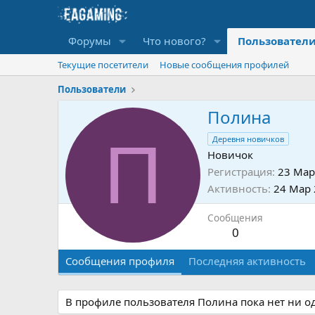
Форумы
Что нового?
Пользовател
Текущие посетители
Новые сообщения профилей
Пользователи
Полина
П
Деревня новичков
Новичок
Регистрация
23 Мар
Активность
24 Мар
Сообщения
0
Сообщения профиля
Последняя активность
В профиле пользователя Полина пока нет ни о