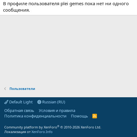
В профиле пользователя plei gemes пока нет ни одного
сообщения.
Пользователи
Default Light
Russian (RU)
Обратная связь
Условия и правила
Политика конфиденциальности
Помощь
R
S
S
®
Community platform by XenForo
© 2010-2026 XenForo Ltd.
Локализация от
XenForo.Info