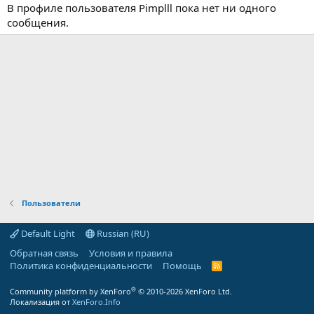
В профиле пользователя Pimplll пока нет ни одного
сообщения.
Пользователи
Default Light
Russian (RU)
Обратная связь
Условия и правила
Политика конфиденциальности
Помощь
R
S
S
®
Community platform by XenForo
© 2010-2026 XenForo Ltd.
Локализация от
XenForo.Info