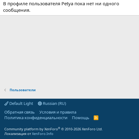
В профиле пользователя Petya пока нет ни одного
сообщения.
Пользователи
Default Light
Russian (RU)
Обратная связь
Условия и правила
Политика конфиденциальности
Помощь
R
S
S
®
Community platform by XenForo
© 2010-2026 XenForo Ltd.
Локализация от
XenForo.Info