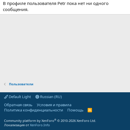
В профиле пользователя Petr пока нет ни одного
сообщения.
Пользователи
Default Light
Russian (RU)
Обратная связь
Условия и правила
Политика конфиденциальности
Помощь
R
S
S
®
Community platform by XenForo
© 2010-2026 XenForo Ltd.
Локализация от
XenForo.Info