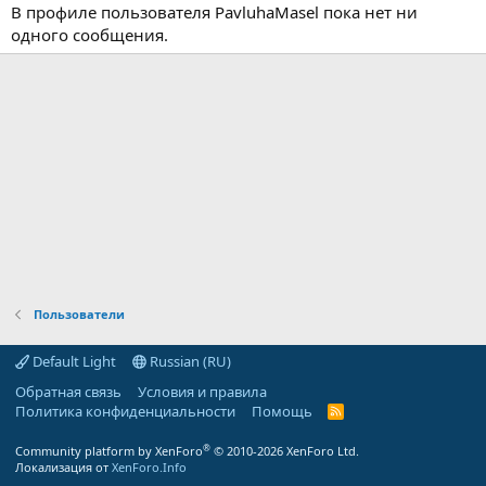
В профиле пользователя PavluhaMasel пока нет ни
одного сообщения.
Пользователи
Default Light
Russian (RU)
Обратная связь
Условия и правила
Политика конфиденциальности
Помощь
R
S
S
®
Community platform by XenForo
© 2010-2026 XenForo Ltd.
Локализация от
XenForo.Info