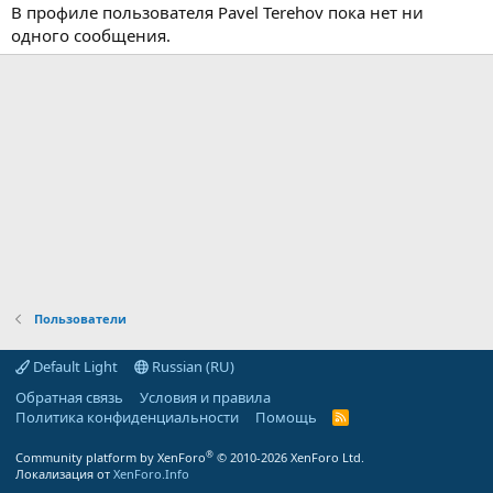
В профиле пользователя Pavel Terehov пока нет ни
одного сообщения.
Пользователи
Default Light
Russian (RU)
Обратная связь
Условия и правила
Политика конфиденциальности
Помощь
R
S
S
®
Community platform by XenForo
© 2010-2026 XenForo Ltd.
Локализация от
XenForo.Info