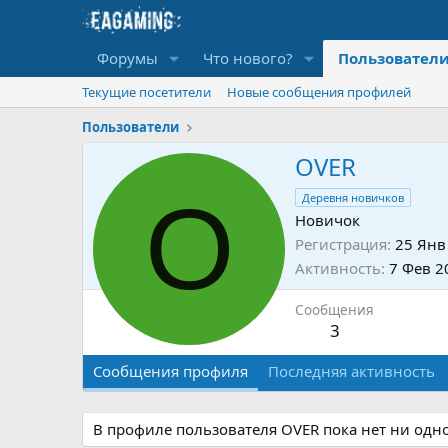
Форумы
Что нового?
Пользовател
Текущие посетители
Новые сообщения профилей
Пользователи
OVER
O
Деревня новичков
Новичок
Регистрация
25 Янв
Активность
7 Фев 2
Сообщения
3
Сообщения профиля
Последняя активность
В профиле пользователя OVER пока нет ни одн