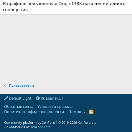
В профиле пользователя Origin1488 пока нет ни одного
сообщения.
Пользователи
Default Light
Russian (RU)
Обратная связь
Условия и правила
Политика конфиденциальности
Помощь
R
S
S
®
Community platform by XenForo
© 2010-2026 XenForo Ltd.
Локализация от
XenForo.Info