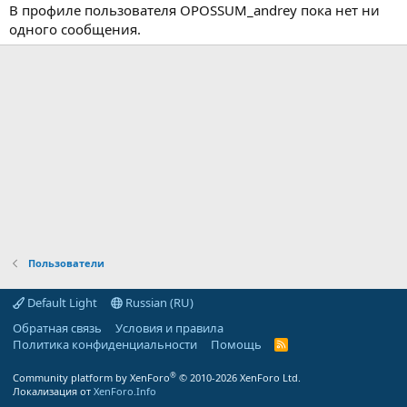
В профиле пользователя OPOSSUM_andrey пока нет ни
одного сообщения.
Пользователи
Default Light
Russian (RU)
Обратная связь
Условия и правила
Политика конфиденциальности
Помощь
R
S
S
®
Community platform by XenForo
© 2010-2026 XenForo Ltd.
Локализация от
XenForo.Info