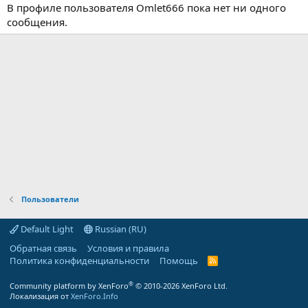
В профиле пользователя Omlet666 пока нет ни одного
сообщения.
Пользователи
Default Light
Russian (RU)
Обратная связь
Условия и правила
Политика конфиденциальности
Помощь
R
S
S
®
Community platform by XenForo
© 2010-2026 XenForo Ltd.
Локализация от
XenForo.Info