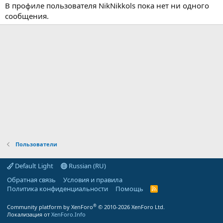
В профиле пользователя NikNikkols пока нет ни одного
сообщения.
Пользователи
Default Light
Russian (RU)
Обратная связь
Условия и правила
Политика конфиденциальности
Помощь
R
S
S
®
Community platform by XenForo
© 2010-2026 XenForo Ltd.
Локализация от
XenForo.Info