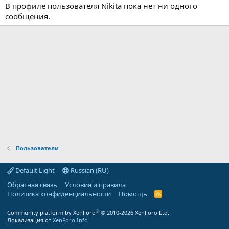
В профиле пользователя Nikita пока нет ни одного
сообщения.
Пользователи
Default Light
Russian (RU)
Обратная связь
Условия и правила
Политика конфиденциальности
Помощь
R
S
S
®
Community platform by XenForo
© 2010-2026 XenForo Ltd.
Локализация от
XenForo.Info