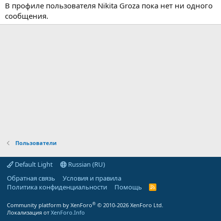
В профиле пользователя Nikita Groza пока нет ни одного
сообщения.
Пользователи
Default Light
Russian (RU)
Обратная связь
Условия и правила
Политика конфиденциальности
Помощь
R
S
S
®
Community platform by XenForo
© 2010-2026 XenForo Ltd.
Локализация от
XenForo.Info