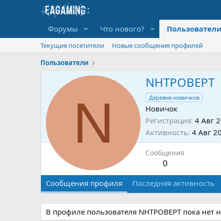
Форумы
Что нового?
Пользовател
Текущие посетители
Новые сообщения профилей
Пользователи
NHTPOBEPT
N
Деревня новичков
Новичок
Регистрация
4 Авг 
Активность
4 Авг 2
Сообщения
0
Сообщения профиля
Последняя активность
В профиле пользователя NHTPOBEPT пока нет 