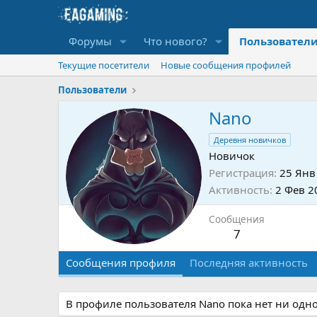
Форумы
Что нового?
Пользовател
Текущие посетители
Новые сообщения профилей
Пользователи
Nano
Деревня новичков
Новичок
Регистрация
25 Янв
Активность
2 Фев 2
Сообщения
7
Сообщения профиля
Последняя активность
В профиле пользователя Nano пока нет ни одн