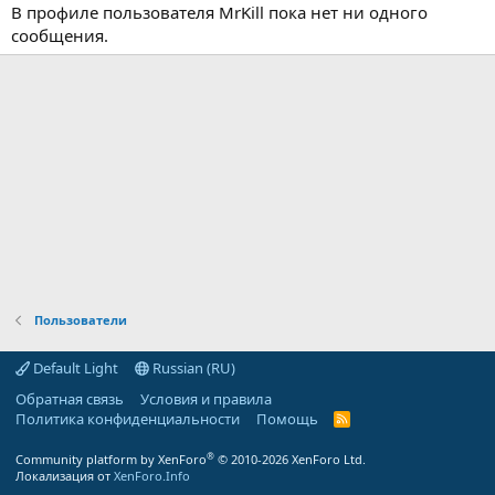
В профиле пользователя MrKill пока нет ни одного
сообщения.
Пользователи
Default Light
Russian (RU)
Обратная связь
Условия и правила
Политика конфиденциальности
Помощь
R
S
S
®
Community platform by XenForo
© 2010-2026 XenForo Ltd.
Локализация от
XenForo.Info