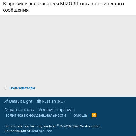
В профиле пользователя MIZORIT пока нет ни одного
сообщения.
Пользователи
Default Light
Russian (RU)
Обратная связь
Условия и правила
Политика конфиденциальности
Помощь
R
S
S
®
Community platform by XenForo
© 2010-2026 XenForo Ltd.
Локализация от
XenForo.Info