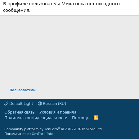
В профиле пользователя Миха пока нет ни одного
сообщения.
Пользователи
Default Light
Russian (RU)
Обратная связь
Условия и правила
Политика конфиденциальности
Помощь
R
S
S
®
Community platform by XenForo
© 2010-2026 XenForo Ltd.
Локализация от
XenForo.Info