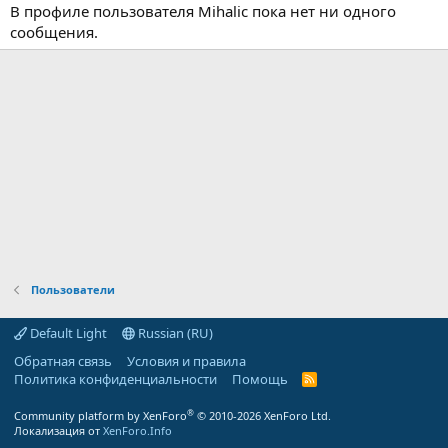
В профиле пользователя Mihalic пока нет ни одного
сообщения.
Пользователи
Default Light
Russian (RU)
Обратная связь
Условия и правила
Политика конфиденциальности
Помощь
R
S
S
®
Community platform by XenForo
© 2010-2026 XenForo Ltd.
Локализация от
XenForo.Info