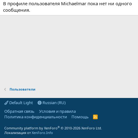
В профиле пользователя Michaelmar пока нет ни одного
сообщения.
Пользователи
Default Light
Russian (RU)
Обратная связь
Условия и правила
Политика конфиденциальности
Помощь
R
S
S
®
Community platform by XenForo
© 2010-2026 XenForo Ltd.
Локализация от
XenForo.Info