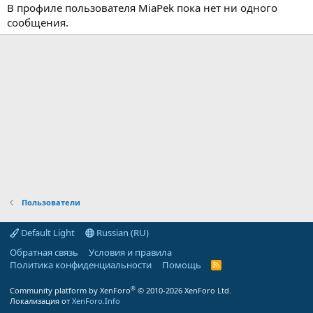
В профиле пользователя MiaPek пока нет ни одного
сообщения.
Пользователи
Default Light
Russian (RU)
Обратная связь
Условия и правила
Политика конфиденциальности
Помощь
R
S
S
®
Community platform by XenForo
© 2010-2026 XenForo Ltd.
Локализация от
XenForo.Info