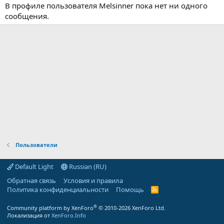
В профиле пользователя Melsinner пока нет ни одного
сообщения.
Пользователи
Default Light
Russian (RU)
Обратная связь
Условия и правила
Политика конфиденциальности
Помощь
R
S
S
®
Community platform by XenForo
© 2010-2026 XenForo Ltd.
Локализация от
XenForo.Info