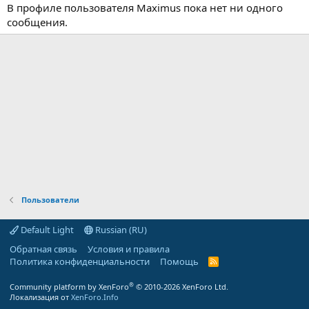
В профиле пользователя Maximus пока нет ни одного
сообщения.
Пользователи
Default Light
Russian (RU)
Обратная связь
Условия и правила
Политика конфиденциальности
Помощь
R
S
S
®
Community platform by XenForo
© 2010-2026 XenForo Ltd.
Локализация от
XenForo.Info