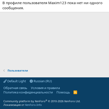
В профиле пользователя Maxim123 пока нет ни одного
сообщения.
Пользователи
Default Light
Russian (RU)
Обратная связь
Условия и правила
Политика конфиденциальности
Помощь
R
S
S
®
Community platform by XenForo
© 2010-2026 XenForo Ltd.
Локализация от
XenForo.Info