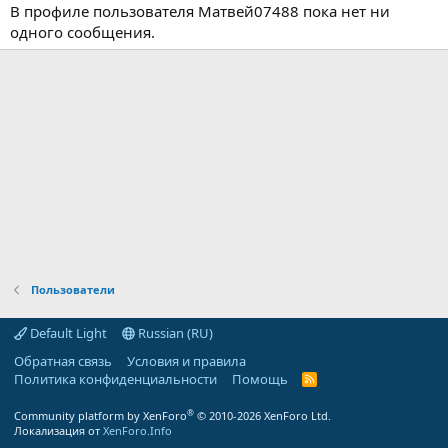
В профиле пользователя Матвей07488 пока нет ни
одного сообщения.
Пользователи
Default Light
Russian (RU)
Обратная связь
Условия и правила
Политика конфиденциальности
Помощь
R
S
S
®
Community platform by XenForo
© 2010-2026 XenForo Ltd.
Локализация от
XenForo.Info