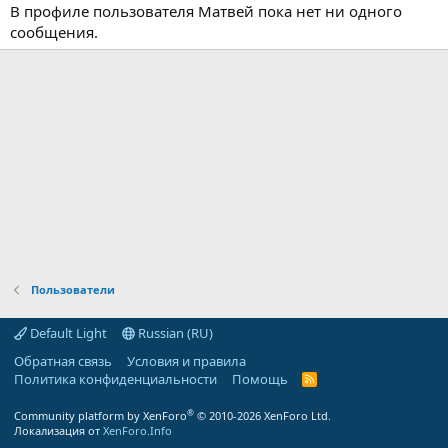
В профиле пользователя Матвей пока нет ни одного
сообщения.
Пользователи
Default Light
Russian (RU)
Обратная связь
Условия и правила
Политика конфиденциальности
Помощь
R
S
S
®
Community platform by XenForo
© 2010-2026 XenForo Ltd.
Локализация от
XenForo.Info