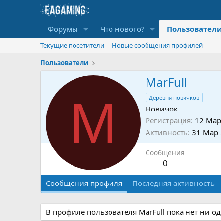
Форумы
Что нового?
Пользовател
Текущие посетители
Новые сообщения профилей
Пользователи
MarFull
M
Деревня новичков
Новичок
Регистрация
12 Мар
Активность
31 Мар
Сообщения
0
Сообщения профиля
Последняя активность
В профиле пользователя MarFull пока нет ни о