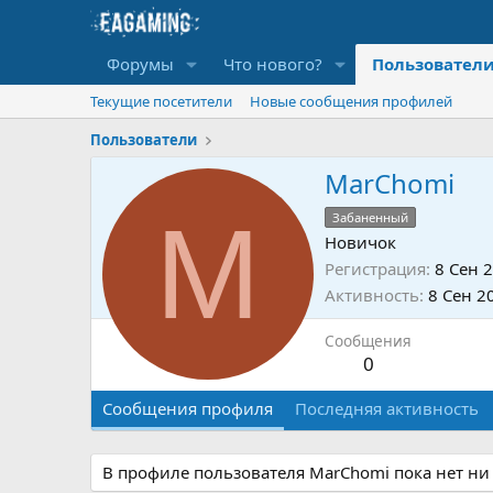
Форумы
Что нового?
Пользовател
Текущие посетители
Новые сообщения профилей
Пользователи
MarChomi
M
Забаненный
Новичок
Регистрация
8 Сен 
Активность
8 Сен 2
Сообщения
0
Сообщения профиля
Последняя активность
В профиле пользователя MarChomi пока нет ни