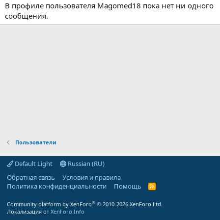
В профиле пользователя Magomed18 пока нет ни одного
сообщения.
Пользователи
Default Light
Russian (RU)
Обратная связь
Условия и правила
Политика конфиденциальности
Помощь
R
S
S
®
Community platform by XenForo
© 2010-2026 XenForo Ltd.
Локализация от
XenForo.Info