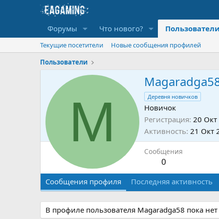
Форумы
Что нового?
Пользовател
Текущие посетители
Новые сообщения профилей
Пользователи
Magaradga5
M
Деревня новичков
Новичок
Регистрация
20 Окт
Активность
21 Окт 
Сообщения
0
Сообщения профиля
Последняя активность
В профиле пользователя Magaradga58 пока нет