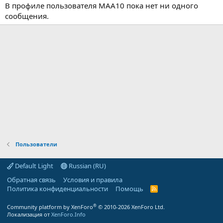
В профиле пользователя MAA10 пока нет ни одного
сообщения.
Пользователи
Default Light
Russian (RU)
Обратная связь
Условия и правила
Политика конфиденциальности
Помощь
R
S
S
®
Community platform by XenForo
© 2010-2026 XenForo Ltd.
Локализация от
XenForo.Info