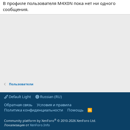
В профиле пользователя M4X0N пока нет ни одного
сообщения.
Пользователи
Default Light
Russian (RU)
Обратная связь
Условия и правила
Политика конфиденциальности
Помощь
R
S
S
®
Community platform by XenForo
© 2010-2026 XenForo Ltd.
Локализация от
XenForo.Info