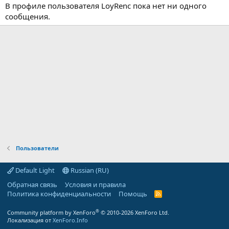
В профиле пользователя LoyRenc пока нет ни одного
сообщения.
Пользователи
Default Light
Russian (RU)
Обратная связь
Условия и правила
Политика конфиденциальности
Помощь
R
S
S
®
Community platform by XenForo
© 2010-2026 XenForo Ltd.
Локализация от
XenForo.Info