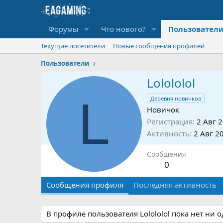
Форумы
Что нового?
Пользовател
Текущие посетители
Новые сообщения профилей
Пользователи
Lolololol
L
Деревня новичков
Новичок
Регистрация
2 Авг 
Активность
2 Авг 2
Сообщения
0
Сообщения профиля
Последняя активность
В профиле пользователя Lolololol пока нет ни 