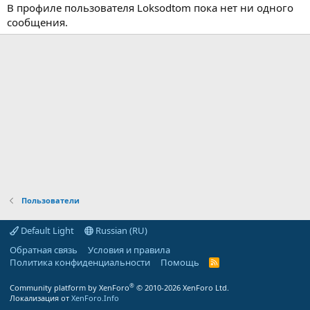
В профиле пользователя Loksodtom пока нет ни одного
сообщения.
Пользователи
Default Light
Russian (RU)
Обратная связь
Условия и правила
Политика конфиденциальности
Помощь
R
S
S
®
Community platform by XenForo
© 2010-2026 XenForo Ltd.
Локализация от
XenForo.Info