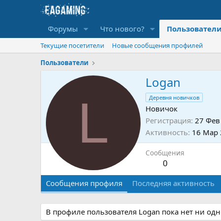
Форумы
Что нового?
Пользовател
Текущие посетители
Новые сообщения профилей
Пользователи
Logan
L
Деревня новичков
Новичок
Регистрация
27 Фев
Активность
16 Мар
Сообщения
0
Сообщения профиля
Последняя активность
В профиле пользователя Logan пока нет ни од