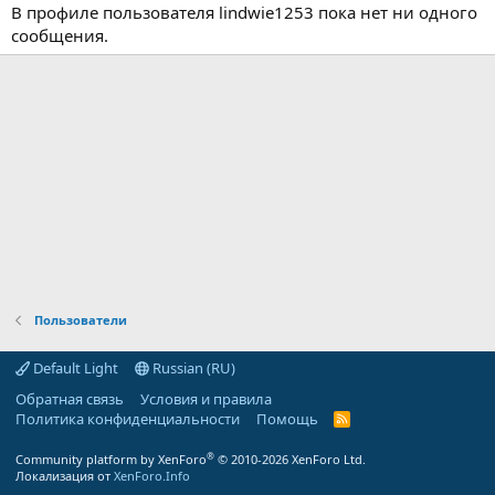
В профиле пользователя lindwie1253 пока нет ни одного
сообщения.
Пользователи
Default Light
Russian (RU)
Обратная связь
Условия и правила
Политика конфиденциальности
Помощь
R
S
S
®
Community platform by XenForo
© 2010-2026 XenForo Ltd.
Локализация от
XenForo.Info