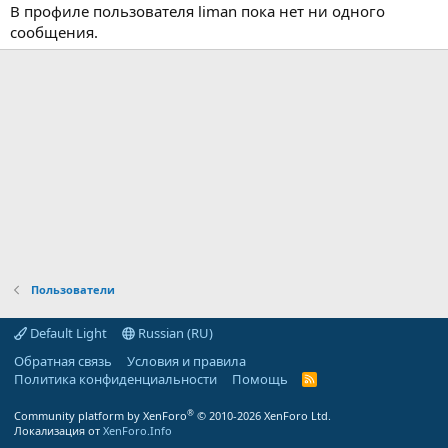
В профиле пользователя liman пока нет ни одного
сообщения.
Пользователи
Default Light
Russian (RU)
Обратная связь
Условия и правила
Политика конфиденциальности
Помощь
R
S
S
®
Community platform by XenForo
© 2010-2026 XenForo Ltd.
Локализация от
XenForo.Info