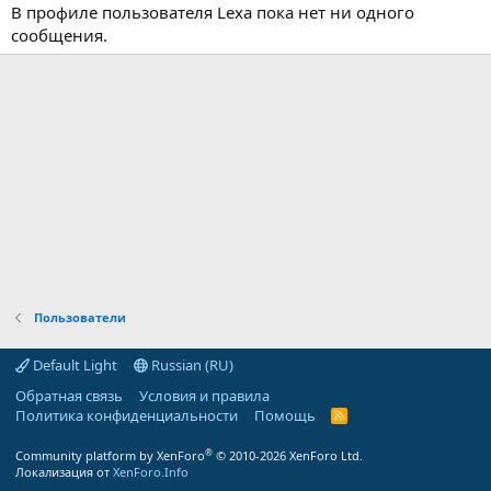
В профиле пользователя Lexa пока нет ни одного
сообщения.
Пользователи
Default Light
Russian (RU)
Обратная связь
Условия и правила
Политика конфиденциальности
Помощь
R
S
S
®
Community platform by XenForo
© 2010-2026 XenForo Ltd.
Локализация от
XenForo.Info