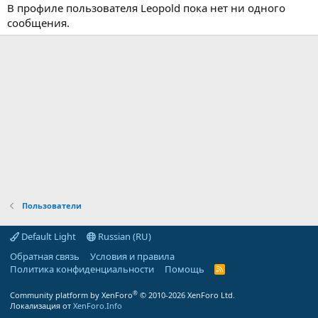
В профиле пользователя Leopold пока нет ни одного
сообщения.
Пользователи
Default Light
Russian (RU)
Обратная связь
Условия и правила
Политика конфиденциальности
Помощь
R
S
S
®
Community platform by XenForo
© 2010-2026 XenForo Ltd.
Локализация от
XenForo.Info