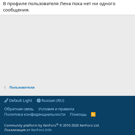
В профиле пользователя Лена пока нет ни одного
сообщения.
Пользователи
Default Light
Russian (RU)
Обратная связь
Условия и правила
Политика конфиденциальности
Помощь
R
S
S
®
Community platform by XenForo
© 2010-2026 XenForo Ltd.
Локализация от
XenForo.Info