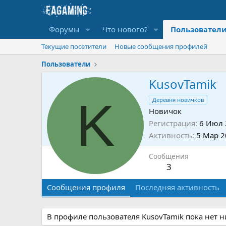
Форумы
Что нового?
Пользовател
Текущие посетители
Новые сообщения профилей
Пользователи
KusovTamik
K
Деревня новичков
Новичок
Регистрация
6 Июл 
Активность
5 Мар 2
Сообщения
3
Сообщения профиля
Последняя активность
В профиле пользователя KusovTamik пока нет 