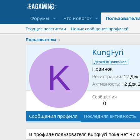
Форумы
Что нового?
Пользовател
Текущие посетители
Новые сообщения профилей
Пользователи
KungFyri
K
Деревня новичков
Новичок
Регистрация
12 Дек
Активность
12 Дек 
Сообщения
0
Сообщения профиля
Последняя активность
В профиле пользователя KungFyri пока нет ни 